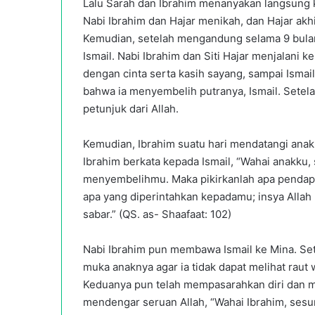
Lalu Sarah dan Ibrahim menanyakan langsung ke
Nabi Ibrahim dan Hajar menikah, dan Hajar ak
Kemudian, setelah mengandung selama 9 bulan
Ismail. Nabi Ibrahim dan Siti Hajar menjalani
dengan cinta serta kasih sayang, sampai Ismai
bahwa ia menyembelih putranya, Ismail. Setel
petunjuk dari Allah.
Kemudian, Ibrahim suatu hari mendatangi ana
Ibrahim berkata kepada Ismail, “Wahai anakku
menyembelihmu. Maka pikirkanlah apa pendapa
apa yang diperintahkan kepadamu; insya Alla
sabar.” (QS. as- Shaafaat: 102)
Nabi Ibrahim pun membawa Ismail ke Mina. Sete
muka anaknya agar ia tidak dapat melihat raut
Keduanya pun telah mempasarahkan diri dan men
mendengar seruan Allah, “Wahai Ibrahim, ses