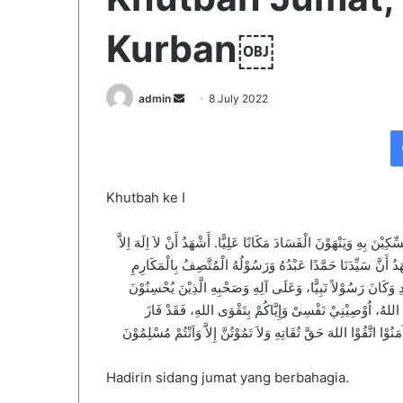
Kurban￼
Send
admin
8 July 2022
an
email
Khutbah ke I
ِيْنَ بِهِ وَيَنْهَوْنَ الْفَسَادَ مَكَانًا عَلِيًّا. أَشْهَدُ أَنْ لاَ اِلَهَ اِلاَّ
ُ أَنَّ سَيِّدَنَا حَمَّدًا عَبْدُهُ وَرَسُوْلُهُ الْمُتَّصِفُ بِالْمَكَارِمِ
ِ وَكَانَ رَسُوْلاً نَبِيًّا، وَعَلَى آلِهِ وَصَحْبِهِ الَّذِيْنَ يُحْسِنُوْنَ
ُمُ اللهُ، اُوْصِيْنِيْ نَفْسِىْ وَإِيَّاكُمْ بِتَقْوَى اللهِ، فَقَدْ فَازَ
وْا اتَّقُوْا اللهَ حَقَّ تُقَاتِهِ وَلاَ تَمُوْتُنَّ إِلاَّ وَاَنْتُمْ مُسْلِمُوْنَ
Hadirin sidang jumat yang berbahagia.