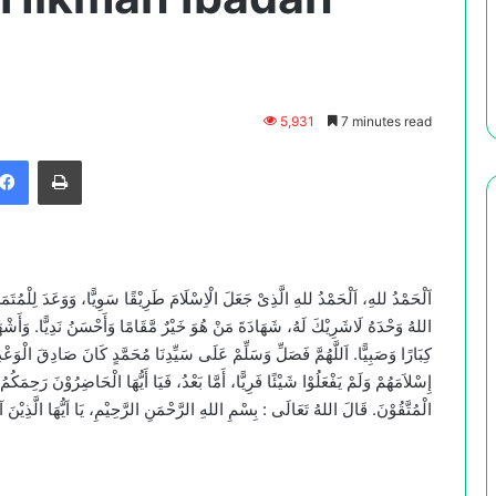
5,931
7 minutes read
Facebook
Print
اَلْحَمْدُ للهِ، اَلْحَمْدُ للهِ الَّذِىْ جَعَلَ الْاِسْلَامَ طَرِيْقًا سَوِيًّا، وَوَعَدَ لِلْمُتَمَسِّك
اللهُ وَحْدَهُ لَاشَرِيْكَ لَهُ، شَهَادَةَ مَنْ هُوَ خَيْرٌ مَّقَامًا وَأَحْسَنُ نَدِيًّا. وَأَشْهَد
كِبَارًا وَصَبِيًّا. اَللَّهُمَّ فَصَلِّ وَسَلِّمْ عَلَى سَيِّدِنَا مُحَمَّدٍ كَانَ صَادِقَ الْوَعْد
إِسْلاَمَهُمْ وَلَمْ يَفْعَلُوْا شَيْئًا فَرِيًّا، أَمَّا بَعْدُ، فَيَا أَيُّهَا الْحَاضِرُوْنَ رَحِمَك
الْمُتَّقُوْنَ. قَالَ اللهُ تَعَالَى : بِسْمِ اللهِ الرَّحْمَنِ الرَّحِيْمِ، يَا اَيُّهَا الَّذِيْنَ آمَنُ