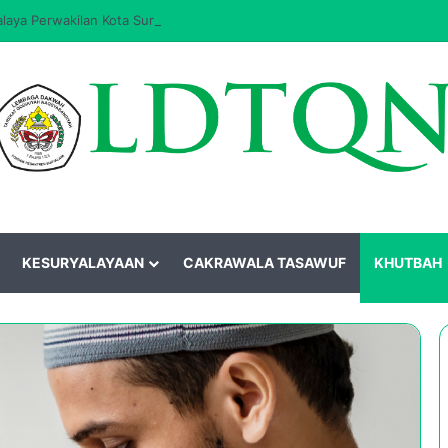
aya Perwakilan Kota Surakarta Masa Khidmat 2026–2031 Resmi Dilantik
KESURYALAYAAN
CAKRAWALA TASAWUF
KHUTBAH