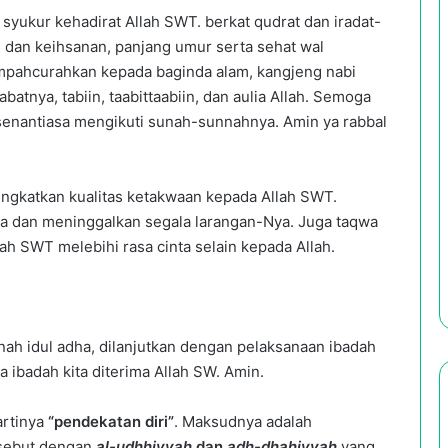
 syukur kehadirat Allah SWT. berkat qudrat dan iradat-
, dan keihsanan, panjang umur serta sehat wal
limpahcurahkan kepada baginda alam, kangjeng nabi
tnya, tabiin, taabittaabiin, dan aulia Allah. Semoga
senantiasa mengikuti sunah-sunnahnya. Amin ya rabbal
ningkatkan kualitas ketakwaan kepada Allah SWT.
a dan meninggalkan segala larangan-Nya. Juga taqwa
ah SWT melebihi rasa cinta selain kepada Allah.
nah idul adha, dilanjutkan dengan pelaksanaan ibadah
ibadah kita diterima Allah SW. Amin.
artinya
“pendekatan diri”
. Maksudnya adalah
isebut dengan
al-udhhiyyah
dan
adh-dhahiyyah
yang