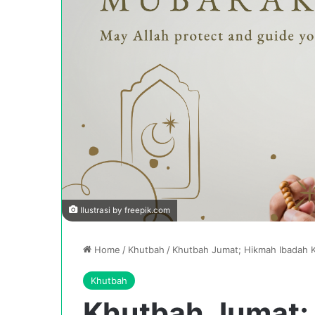
Ilustrasi by freepik.com
Home
/
Khutbah
/
Khutbah Jumat; Hikmah Ibadah
Khutbah
Khutbah Jumat;