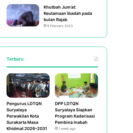
Khutbah Jum’at:
Keutamaan Ibadah pada
bulan Rajab
9 February 2023
Terbaru
Pengurus LDTQN
DPP LDTQN
Suryalaya
Suryalaya Siapkan
Perwakilan Kota
Program Kaderisasi
Surakarta Masa
Pembina Inabah
Khidmat 2026–2031
1 week ago