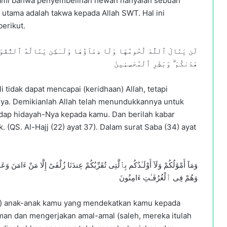
mahami bahwa penyembelihan hewan hanyalah sebuah
 utama adalah takwa kepada Allah SWT. Hal ini
erikut.
لَن يَنَالَ ٱللَّهَ لُحُومُهَا وَلَا دِمَآؤُهَا وَلَـٰكِن يَنَالُهُ ٱلتَّقْوَىٰ مِ
هَدَىٰكُمْ ۗ وَبَشِّرِ ٱلْمُحْسِنِينَ
i tidak dapat mencapai (keridhaan) Allah, tetapi
ya. Demikianlah Allah telah menundukkannya untuk
ap hidayah-Nya kepada kamu. Dan berilah kabar
(QS. Al-Hajj (22) ayat 37). Dalam surat Saba (34) ayat
وَمَآ أَمْوَٰلُكُمْ وَلَآ أَوْلَـٰدُكُم بِٱلَّتِى تُقَرِّبُكُمْ عِندَنَا زُلْفَىٰٓ إِلَّا مَنْ ءَا
وَهُمْ فِى ٱلْغُرُفَـٰتِ ءَامِنُونَ
ula) anak-anak kamu yang mendekatkan kamu kepada
iman dan mengerjakan amal-amal (saleh, mereka itulah