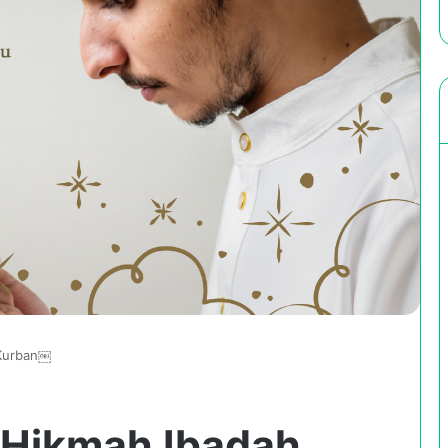
 Kurban￼
 Hikmah Ibadah