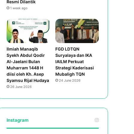
Resmi Dilantik
1 week ago
Ilmiah Manaqib
FGD LDTQN
Syekh Abdul Qodir
Suryalaya dan IKA
Al-Jaelani Bulan
IAILM Perkuat
Muharram 1448 H
Strategi Kaderisasi
diisi oleh Kh. Asep
Mubaligh TQN
Syamsu Rijal Hudaya
24 June 2026
26 June 2026
Instagram