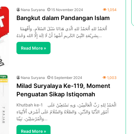
Nana Suryana
15 November 2024
1,054
Bangkut dalam Pandangan Islam
اْلحَمْدُ للهِ اْلحَمْدُ للهِ الّذي هَدَانَا سُبُلَ السّلاَمِ، وَأَفْهَمَنَا
بِشَرِيْعَةِ النَّبِيّ الكَريمِ أَشْهَدُ أَنْ لَا اِلَهَ إِلَّا الله وَحْدَهُ…
Read More »
Nana Suryana
6 September 2024
1,003
Milad Suryalaya Ke-119, Moment
Penguatan Sikap Istiqomah
Khutbah ke-1 الْحَمْدُ لِلهِ رَبِّ الْعَالَمِيْنَ، وَبِهِ نَسْتَعِيْنُ عَلَى
أُمُوْرِ الدُّنْيَا وَالدِّيْنِ، وَالصَّلَاةُ وَالسَّلَامُ عَلَى أَشْرَفِ اْلأَنْبِيَاءِ
وَالْمُرْسَلِيْنَ، نَبِيِّنَا…
Read More »