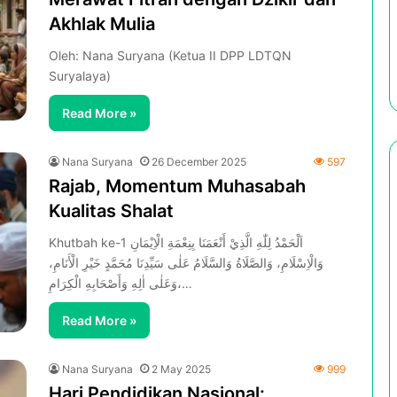
Akhlak Mulia
Oleh: Nana Suryana (Ketua II DPP LDTQN
Suryalaya)
Read More »
Nana Suryana
26 December 2025
597
Rajab, Momentum Muhasabah
Kualitas Shalat
Khutbah ke-1 اَلْحَمْدُ لِلّٰهِ الَّذِيْ أَنْعَمَنَا بِنِعْمَةِ الْاِيْمَانِ
وَالْاِسْلَامِ، وَالصَّلَاةُ وَالسَّلَامُ عَلٰى سَيِّدِنَا مُحَمَّدٍ خَيْرِ الْأَنَامِ،
وَعَلٰى اٰلِهِ وَأَصْحَابِهِ الْكِرَامِ،…
Read More »
Nana Suryana
2 May 2025
999
Hari Pendidikan Nasional: