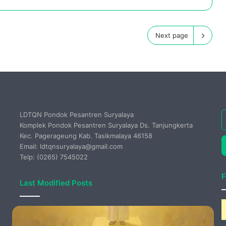
Next page
LDTQN Pondok Pesantren Suryalaya
E
Komplek Pondok Pesantren Suryalaya Ds. Tanjungkerta
y
Kec. Pagerageung Kab. Tasikmalaya 46158
E
Email: ldtqnsuryalaya@gmail.com
a
Telp: (0265) 7545022
F
Last Modified Posts