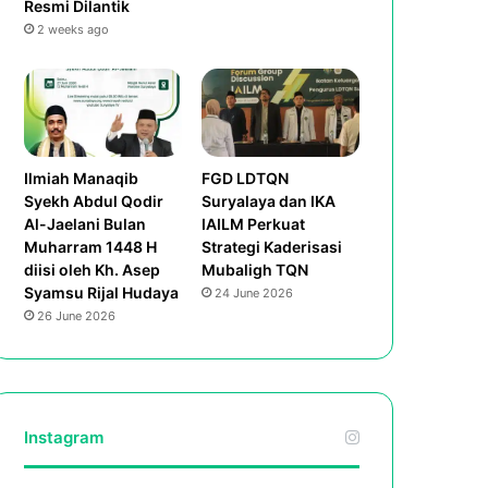
Resmi Dilantik
2 weeks ago
Ilmiah Manaqib
FGD LDTQN
Syekh Abdul Qodir
Suryalaya dan IKA
Al-Jaelani Bulan
IAILM Perkuat
Muharram 1448 H
Strategi Kaderisasi
diisi oleh Kh. Asep
Mubaligh TQN
Syamsu Rijal Hudaya
24 June 2026
26 June 2026
Instagram