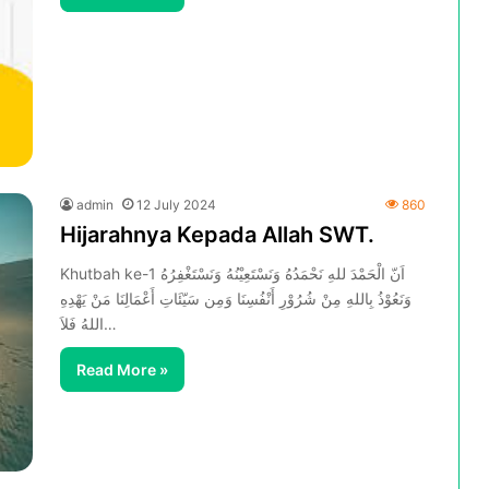
admin
12 July 2024
860
Hijarahnya Kepada Allah SWT.
Khutbah ke-1 اَنّ الْحَمْدَ للهِ نَحْمَدُهُ وَنَسْتَعِيْنُهُ وَنَسْتَغْفِرُهُ
وَنَعُوْذُ بِاللهِ مِنْ شُرُوْرِ أَنْفُسِنَا وَمِن سَيّئَاتِ أَعْمَالِنَا مَنْ يَهْدِهِ
اللهُ فَلاَ…
Read More »