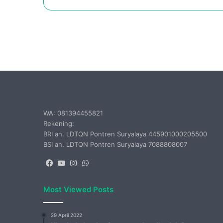
WA: 081394455821
Rekening:
BRI an. LDTQN Pontren Suryalaya 445901000205500
BSI an. LDTQN Pontren Suryalaya 7088808007
Facebook
YouTube
Instagram
WhatsApp
Most Viewed Posts
29 April 2022