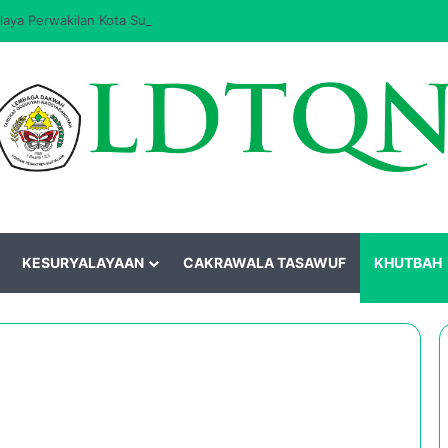
aya Perwakilan Kota Surakarta Masa Khidmat 2026–2031 Resmi Dilantik
KESURYALAYAAN
CAKRAWALA TASAWUF
KHUTBAH