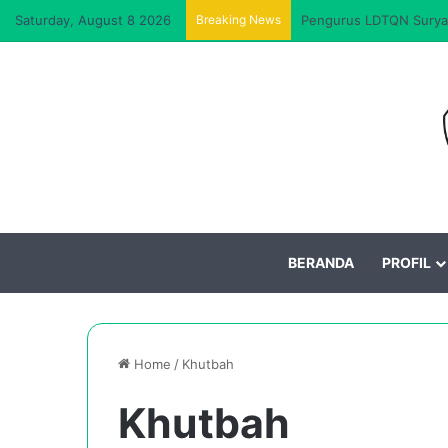
Saturday, August 8 2026
Breaking News
Pengurus LDTQN Suryal
BERANDA
PROFIL
Home
/
Khutbah
Khutbah