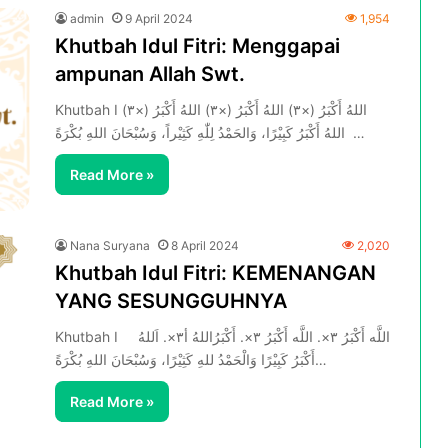
admin
9 April 2024
1,954
Khutbah Idul Fitri: Menggapai
ampunan Allah Swt.
Khutbah I اللهُ أَكْبَرُ (×٣) اللهُ أَكْبَرُ (×٣) اللهُ أَكْبَرُ (×٣)
اللهُ أَكْبَرُ كَبِيْرًا، وَالحَمْدُ لِلّٰهِ كَثِيْراً، وَسُبْحَانَ اللهِ بُكْرَةً…
Read More »
Nana Suryana
8 April 2024
2,020
Khutbah Idul Fitri: KEMENANGAN
YANG SESUNGGUHNYA
Khutbah I اللَّه أَكْبَرُ ٣×. اللَّه أَكْبَرُ ٣×. أَكْبَرُاللهُ أ٣×. اَللهُ
أَكْبَرُ كَبِيْرًا وَالْحَمْدُ للهِ كَثِيْرًا، وَسُبْحَانَ اللهِ بُكْرَةً…
Read More »