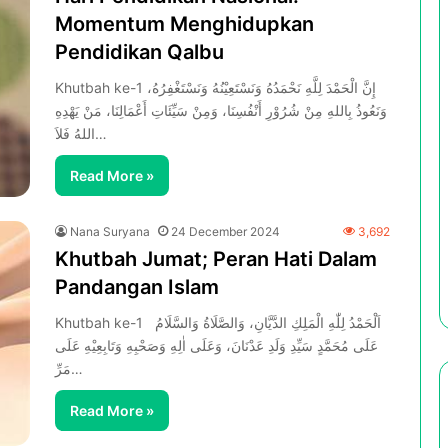
Momentum Menghidupkan
Pendidikan Qalbu
Khutbah ke-1 إِنَّ الْحَمْدَ لِلَّهِ نَحْمَدُهُ وَنَسْتَعِيْنُهُ وَنَسْتَغْفِرُهُ،
وَنَعُوذُ بِاللهِ مِنْ شُرُوْرِ أَنْفُسِنَا، وَمِنْ سَيِّئَاتِ أَعْمَالِنَا، مَنْ يَهْدِهِ
اللهُ فَلاَ…
Read More »
Nana Suryana
24 December 2024
3,692
Khutbah Jumat; Peran Hati Dalam
Pandangan Islam
Khutbah ke-1 اَلْحَمْدُ لِلّٰهِ الْمَلِكِ الدَّيَّانِ، وَالصَّلَاةُ وَالسَّلَامُ
عَلَى مُحَمَّدٍ سَيِّدِ وَلَدِ عَدْنَانَ، وَعَلَى اٰلِهِ وَصَحْبِهِ وَتَابِعِيْهِ عَلَى
مَرِّ…
Read More »