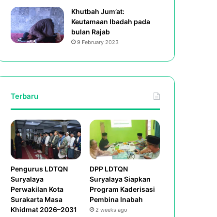
Khutbah Jum’at:
Keutamaan Ibadah pada
bulan Rajab
9 February 2023
Terbaru
Pengurus LDTQN
DPP LDTQN
Suryalaya
Suryalaya Siapkan
Perwakilan Kota
Program Kaderisasi
Surakarta Masa
Pembina Inabah
Khidmat 2026–2031
2 weeks ago