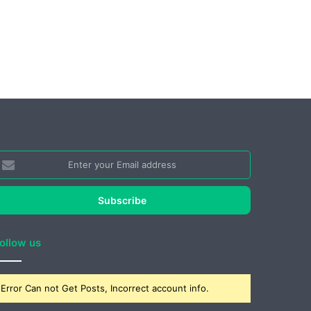
nter
our
mail
ddress
ollow us
Error Can not Get Posts, Incorrect account info.