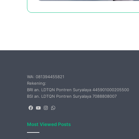
WA: 081394455821
Rekening:
BRI an. LDTQN Pontren Suryalaya 445901000205500
BSI an. LDTQN Pontren Suryalaya 7088808007
Facebook
YouTube
Instagram
WhatsApp
Most Viewed Posts