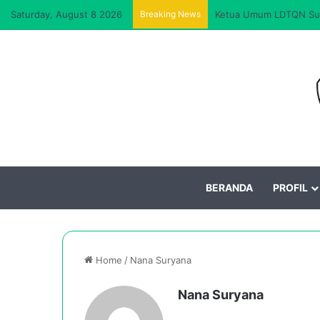
Saturday, August 8 2026
Breaking News
Ketua Umum LDTQN Surya
BERANDA
PROFIL
Home
/
Nana Suryana
Nana Suryana