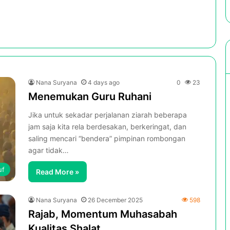
Nana Suryana
4 days ago
0
23
Menemukan Guru Ruhani
Jika untuk sekadar perjalanan ziarah beberapa
jam saja kita rela berdesakan, berkeringat, dan
saling mencari “bendera” pimpinan rombongan
agar tidak…
uf
Read More »
Nana Suryana
26 December 2025
598
Rajab, Momentum Muhasabah
Kualitas Shalat