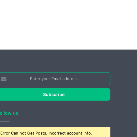
nter
our
mail
ddress
ollow us
Error Can not Get Posts, Incorrect account info.