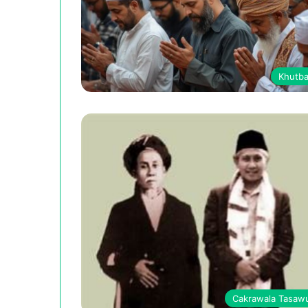
Khutb
Cakrawala Tasaw