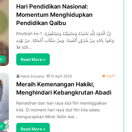
Hari Pendidikan Nasional:
Momentum Menghidupkan
Pendidikan Qalbu
Khutbah ke-1 إِنَّ الْحَمْدَ لِلَّهِ نَحْمَدُهُ وَنَسْتَعِيْنُهُ وَنَسْتَغْفِرُهُ،
وَنَعُوذُ بِاللهِ مِنْ شُرُوْرِ أَنْفُسِنَا، وَمِنْ سَيِّئَاتِ أَعْمَالِنَا، مَنْ يَهْدِهِ
اللهُ فَلاَ…
ah
Read More »
Nana Suryana
15 April 2025
1,071
Meraih Kemenangan Hakiki,
Menghindari Kebangkrutan Abadi
Ramadhan dan hari raya idul fitri meninggalkan
kita. Di moment hari raya idul fitri kita selalu
mengucapkan Minal ‘Aidin wal…
uf
Read More »