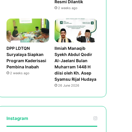
Resmi Dilantik
2 weeks ago
DPP LDTQN
Ilmiah Manaqib
Suryalaya Siapkan
Syekh Abdul Qodir
Program Kaderisasi
Al-Jaelani Bulan
Pembina Inabah
Muharram 1448 H
diisi oleh Kh. Asep
2 weeks ago
Syamsu Rijal Hudaya
26 June 2026
Instagram