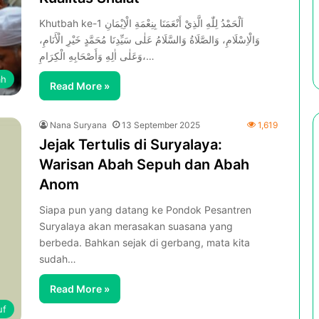
Khutbah ke-1 اَلْحَمْدُ لِلّٰهِ الَّذِيْ أَنْعَمَنَا بِنِعْمَةِ الْاِيْمَانِ
وَالْاِسْلَامِ، وَالصَّلَاةُ وَالسَّلَامُ عَلٰى سَيِّدِنَا مُحَمَّدٍ خَيْرِ الْأَنَامِ،
وَعَلٰى اٰلِهِ وَأَصْحَابِهِ الْكِرَامِ،…
ah
Read More »
Nana Suryana
13 September 2025
1,619
Jejak Tertulis di Suryalaya:
Warisan Abah Sepuh dan Abah
Anom
Siapa pun yang datang ke Pondok Pesantren
Suryalaya akan merasakan suasana yang
berbeda. Bahkan sejak di gerbang, mata kita
sudah…
Read More »
uf