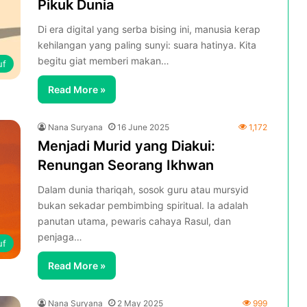
Pikuk Dunia
Di era digital yang serba bising ini, manusia kerap
kehilangan yang paling sunyi: suara hatinya. Kita
begitu giat memberi makan…
uf
Read More »
Nana Suryana
16 June 2025
1,172
Menjadi Murid yang Diakui:
Renungan Seorang Ikhwan
Dalam dunia thariqah, sosok guru atau mursyid
bukan sekadar pembimbing spiritual. Ia adalah
panutan utama, pewaris cahaya Rasul, dan
penjaga…
uf
Read More »
Nana Suryana
2 May 2025
999