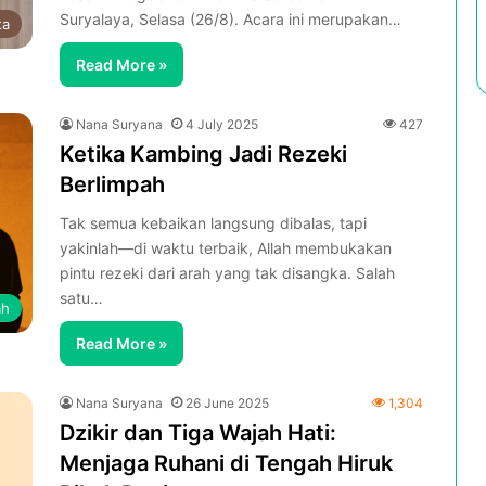
Suryalaya, Selasa (26/8). Acara ini merupakan…
ta
Read More »
Nana Suryana
4 July 2025
427
Ketika Kambing Jadi Rezeki
Berlimpah
Tak semua kebaikan langsung dibalas, tapi
yakinlah—di waktu terbaik, Allah membukakan
pintu rezeki dari arah yang tak disangka. Salah
satu…
ah
Read More »
Nana Suryana
26 June 2025
1,304
Dzikir dan Tiga Wajah Hati:
Menjaga Ruhani di Tengah Hiruk