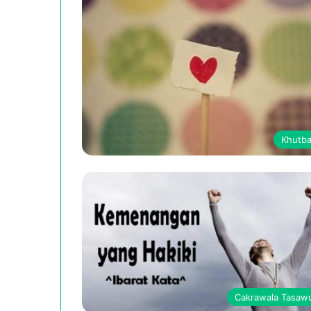
Khutb
Cakrawala Tasaw