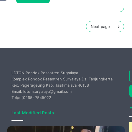
Next page
LDTQN Pondok Pesantren Suryalaya
E
Komplek Pondok Pesantren Suryalaya Ds. Tanjungkerta
y
Kec. Pagerageung Kab. Tasikmalaya 46158
E
Email: ldtqnsuryalaya@gmail.com
a
Telp: (0265) 7545022
F
Last Modified Posts