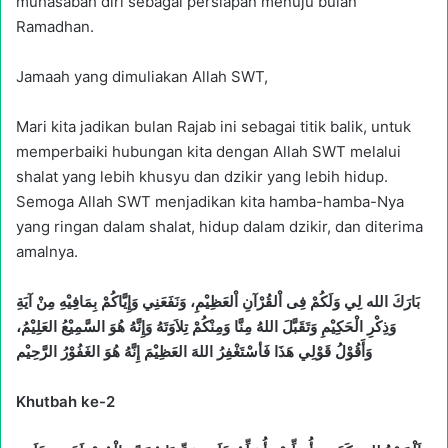
muhasabah diri sebagai persiapan menuju bulan
Ramadhan.
Jamaah yang dimuliakan Allah SWT,
Mari kita jadikan bulan Rajab ini sebagai titik balik, untuk
memperbaiki hubungan kita dengan Allah SWT melalui
shalat yang lebih khusyu dan dzikir yang lebih hidup.
Semoga Allah SWT menjadikan kita hamba-hamba-Nya
yang ringan dalam shalat, hidup dalam dzikir, dan diterima
amalnya.
بَارَكَ الله لِي وَلَكُمْ فِى اْلقُرْآنِ اْلعَظِيْمِ، وَنَفَعَنِي وَإِيَّاكُمْ بِمَافِيْهِ مِنْ آيَةِ
وَذِكْرِ الْحَكِيْمِ وَتَقَبَّلَ اللهُ مِنَّا وَمِنْكُمْ تِلاَوَتَهُ وَإِنَّهُ هُوَ السَّمِيْعُ العَلِيْمُ،
وَأَقُوْلُ قَوْلِي هَذَا فَأسْتَغْفِرُ اللهَ العَظِيْمَ إِنَّهُ هُوَ الغَفُوْرُ الرَّحِيْم
Khutbah ke-2