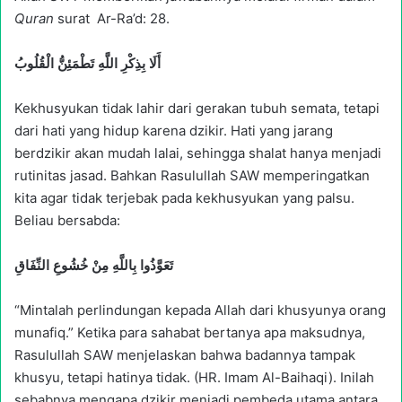
Quran
surat Ar-Ra’d: 28.
أَلَا بِذِكْرِ اللَّهِ تَطْمَئِنُّ الْقُلُوبُ
Kekhusyukan tidak lahir dari gerakan tubuh semata, tetapi
dari hati yang hidup karena dzikir. Hati yang jarang
berdzikir akan mudah lalai, sehingga shalat hanya menjadi
rutinitas jasad. Bahkan Rasulullah SAW memperingatkan
kita agar tidak terjebak pada kekhusyukan yang palsu.
Beliau bersabda:
تَعَوَّذُوا بِاللَّهِ مِنْ خُشُوعِ النِّفَاقِ
“Mintalah perlindungan kepada Allah dari khusyunya orang
munafiq.” Ketika para sahabat bertanya apa maksudnya,
Rasulullah SAW menjelaskan bahwa badannya tampak
khusyu, tetapi hatinya tidak. (HR. Imam Al-Baihaqi). Inilah
sebabnya mengapa dzikir menjadi pembeda utama antara