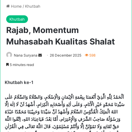
Home
/
Khutbah
Khutbah
Rajab, Momentum
Muhasabah Kualitas Shalat
Send
Nana Suryana
26 December 2025
598
an
5 minutes read
email
Khutbah ke-1
اَلْحَمْدُ لِلّٰهِ الَّذِيْ أَنْعَمَنَا بِنِعْمَةِ الْاِيْمَانِ وَالْاِسْلَامِ، وَالصَّلَاةُ وَالسَّلَامُ عَلٰى
سَيِّدِنَا مُحَمَّدٍ خَيْرِ الْأَنَامِ، وَعَلٰى اٰلِهِ وَأَصْحَابِهِ الْكِرَامِ، أَشْهَدُ اَنْ لَا اِلٰهَ اِلَّا
اللهُ الْمَلِكُ الْقُدُّوْسُ السَّلَامُ وَأَشْهَدُ اَنَّ سَيِّدَنَا وَحَبِيْبَنَا مُحَمَّدًا عَبْدُهُ
وَرَسُوْلُهُ صَاحِبُ الشَّرَفِ وَالْإِحْتِرَام، أَمَّا بَعْدُ: فَيَاعِبَادَ اللهِ، اِتَّقُوا اللّٰهَ
حَقَّ تُقَاتِهِ وَلَا تَمُوْتُنَّ اِلَّا وَأَنْتُمْ مُسْلِمُوْنَ، قَالَ اللّٰهُ تَعَالَى فِي الْقُرْاٰنِ