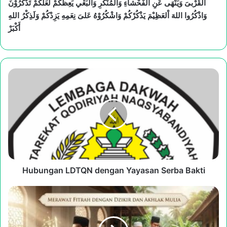
اْلقُرْبىَ وَيَنْهَى عَنِ اْلفَحْشآءِ وَاْلمُنْكَرِ وَاْلبَغْي يَعِظُكُمْ لَعَلَّكُمْ تَذَكَّرُوْنَ
وَاذْكُرُوا اللهَ اْلعَظِيْمَ يَذْكُرْكُمْ وَاشْكُرُوْهُ عَلىَ نِعَمِهِ يَزِدْكُمْ وَلَذِكْرُ اللهِ
أَكْبَرْ
Hubungan
LDTQN
dengan
Yayasan
Serba
Bakti
Hubungan LDTQN dengan Yayasan Serba Bakti
KHUTBAH
IDUL
FITRI
1447