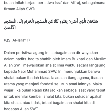
bulan inilah terjadi peristiwa Isra’ dan Mi’raj, sebagaimana
firman Allah SWT:
سُبْحَانَ الَّذِي أَسْرَىٰ بِعَبْدِهِ لَيْلًا مِّنَ الْمَسْجِدِ الْحَرَامِ إِلَى الْمَسْجِدِ
الْأَقْصَىٰ
(QS. Al-Isra’: 1)
Dalam peristiwa agung ini, sebagaimana diriwayatkan
dalam hadits-hadits shahih oleh Imam Bukhari dan Muslim,
Allah SWT mewajibkan shalat lima waktu secara langsung
kepada Nabi Muhammad SAW. Ini menunjukkan bahwa
shalat bukan ibadah biasa. Ia adalah tiang agama, ibadah
utama yang menjadi fondasi seluruh amal lainnya. Maka
wajar jika bulan Rajab kita jadikan sebagai saat yang tepat
untuk menilai kembali shalat kita: bukan sekadar apakah
kita shalat atau tidak, tetapi bagaimana shalat kita di
hadapan Allah SWT.