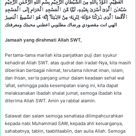
الْعَظِيْمِ. أَعُوْذُ بِاللّٰهِ مِنَ الشَّيْطَانِ الرَّجِيْمِ بِسْمِ اللّٰهِ الرَّحْمٰنِ الرَّحِيْمِ
سُبْحَـٰنَ ٱلَّذِىٓ أَسْرَىٰ بِعَبْدِهِۦ لَيْلًۭا مِّنَ ٱلْمَسْجِدِ ٱلْحَرَامِ إِلَى ٱلْمَسْجِدِ
ٱلْأَقْصَا ٱلَّذِى بَـٰرَكْنَا حَوْلَهُۥ لِنُرِيَهُۥ مِنْ ءَايَـٰتِنَآ ۚ إِنَّهُۥ هُوَ ٱلسَّمِيعُ ٱلْبَصِيرُ
الهي انت مقصودي ورضاك مطلوبي اعطني محبتك ومعرفتك
Jamaah yang dirahmati Allah SWT,
Pertama-tama marilah kita panjatkan puji dan syukur
kehadirat Allah SWT. atas qudrat dan iradat-Nya, kita masih
diberikan berbagai nikmat, terutama nikmat iman, islam,
dan ihsan, serta panjang umur dalam keadaan sehat wal
‘afiat, sehingga pada kesempatan siang ini, kita dapat
melaksanakan ibadah shalat jumat, semoga ibadah kita
diterima Allah SWT. Amin ya rabbal alamin.
Salawat dan salam semoga senatiasa dilimpahcurahkan
kepada nabi Muhammad SAW, kepada ahli keluarganya,
sahabatnya, tabiin, taabittaabiin, dan aulia Allah. Semoga