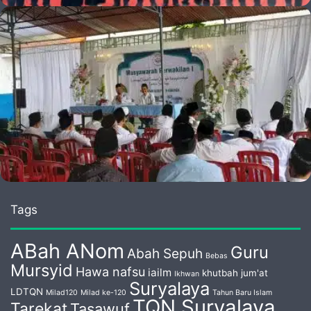
Tags
ABah ANom
Guru
Abah Sepuh
Bebas
Mursyid
Hawa nafsu
iailm
khutbah jum'at
Ikhwan
Suryalaya
LDTQN
Milad120
Milad ke-120
Tahun Baru Islam
TQN Suryalaya
Tarekat
Tasawuf