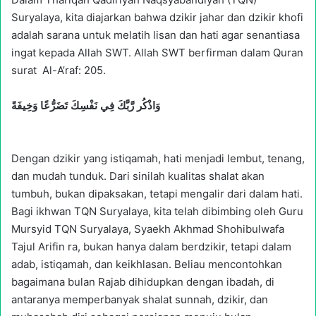
Suryalaya, kita diajarkan bahwa dzikir jahar dan dzikir khofi
adalah sarana untuk melatih lisan dan hati agar senantiasa
ingat kepada Allah SWT. Allah SWT berfirman dalam Quran
surat Al-A’raf: 205.
وَاذْكُر رَّبَّكَ فِي نَفْسِكَ تَضَرُّعًا وَخِيفَةً
Dengan dzikir yang istiqamah, hati menjadi lembut, tenang,
dan mudah tunduk. Dari sinilah kualitas shalat akan
tumbuh, bukan dipaksakan, tetapi mengalir dari dalam hati.
Bagi ikhwan TQN Suryalaya, kita telah dibimbing oleh Guru
Mursyid TQN Suryalaya, Syaekh Akhmad Shohibulwafa
Tajul Arifin ra, bukan hanya dalam berdzikir, tetapi dalam
adab, istiqamah, dan keikhlasan. Beliau mencontohkan
bagaimana bulan Rajab dihidupkan dengan ibadah, di
antaranya memperbanyak shalat sunnah, dzikir, dan