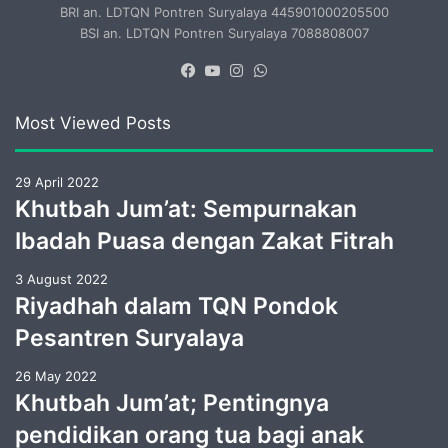
BRI an. LDTQN Pontren Suryalaya 445901000205500
BSI an. LDTQN Pontren Suryalaya 7088808007
Facebook
YouTube
Instagram
WhatsApp
Most Viewed Posts
29 April 2022
Khutbah Jum’at: Sempurnakan
Ibadah Puasa dengan Zakat Fitrah
3 August 2022
Riyadhah dalam TQN Pondok
Pesantren Suryalaya
26 May 2022
Khutbah Jum’at; Pentingnya
pendidikan orang tua bagi anak