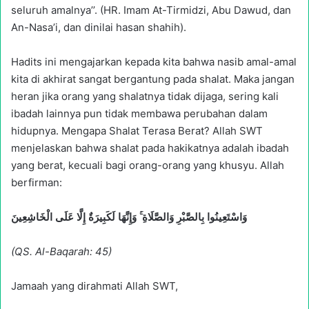
seluruh amalnya’’. (HR. Imam At-Tirmidzi, Abu Dawud, dan
An-Nasa’i, dan dinilai hasan shahih).
Hadits ini mengajarkan kepada kita bahwa nasib amal-amal
kita di akhirat sangat bergantung pada shalat. Maka jangan
heran jika orang yang shalatnya tidak dijaga, sering kali
ibadah lainnya pun tidak membawa perubahan dalam
hidupnya. Mengapa Shalat Terasa Berat? Allah SWT
menjelaskan bahwa shalat pada hakikatnya adalah ibadah
yang berat, kecuali bagi orang-orang yang khusyu. Allah
berfirman:
وَاسْتَعِينُوا بِالصَّبْرِ وَالصَّلَاةِ ۚ وَإِنَّهَا لَكَبِيرَةٌ إِلَّا عَلَى الْخَاشِعِينَ
(QS. Al-Baqarah: 45)
Jamaah yang dirahmati Allah SWT,