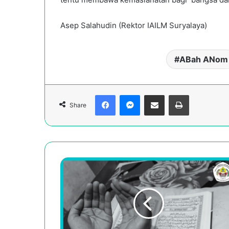
Asep Salahudin (Rektor IAILM Suryalaya)
ABah ANom
Facebook
Messenger
Share via Email
Print
Share
Khutbah
Jum'at:
Romadhon
momen
peningkatan
kualitas
membaca