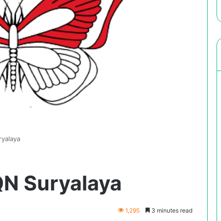
ryalaya
QN Suryalaya
1,295
3 minutes read