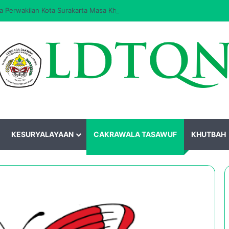
 Perwakilan Kota Surakarta Masa Khidmat 2026–2031 Resmi Dilantik
KESURYALAYAAN
CAKRAWALA TASAWUF
KHUTBAH