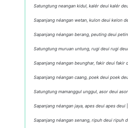
Satungtung neangan kidul, kalér deui kalér deu
Sapanjang néangan wetan, kulon deui kelon d
Sapanjang néangan berang, peuting deui petin
Satungtung muruan untung, rugi deui rugi deu
Sapanjang néangan beunghar, fakir deui fakir 
Sapanjang néangan caang, poek deui poek deu
Satungtung mamanggul unggul, asor deui asor
Sapanjang néangan jaya, apes deui apes deui
|
Sapanjang néangan senang, ripuh deui ripuh d