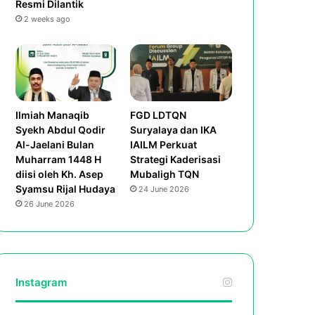
Resmi Dilantik
2 weeks ago
Ilmiah Manaqib
FGD LDTQN
Syekh Abdul Qodir
Suryalaya dan IKA
Al-Jaelani Bulan
IAILM Perkuat
Muharram 1448 H
Strategi Kaderisasi
diisi oleh Kh. Asep
Mubaligh TQN
Syamsu Rijal Hudaya
24 June 2026
26 June 2026
Instagram