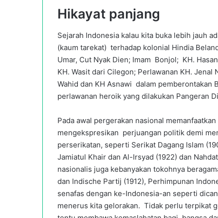
Hikayat panjang
Sejarah Indonesia kalau kita buka lebih jauh 
(kaum tarekat) terhadap kolonial Hindia Belan
Umar, Cut Nyak Dien; Imam Bonjol; KH. Hasan 
KH. Wasit dari Cilegon; Perlawanan KH. Jenal
Wahid dan KH Asnawi dalam pemberontakan Ba
perlawanan heroik yang dilakukan Pangeran Di
Pada awal pergerakan nasional memanfaatkan po
mengekspresikan perjuangan politik demi mem
perserikatan, seperti Serikat Dagang Islam (19
Jamiatul Khair dan Al-Irsyad (1922) dan Nahda
nasionalis juga kebanyakan tokohnya beragama
dan Indische Partij (1912), Perhimpunan Indon
senafas dengan ke-Indonesia-an seperti dica
menerus kita gelorakan. Tidak perlu terpikat 
tentu membawa kemaslahatan bagi bangsa da