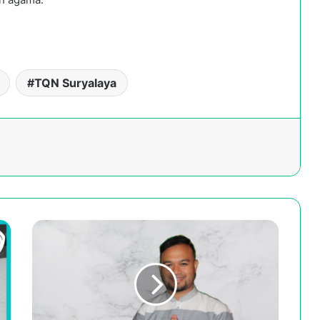
TQN Suryalaya
Menjadi
Insan
Mulia
melalui
Pemaafan:
Kajian
Psikologi