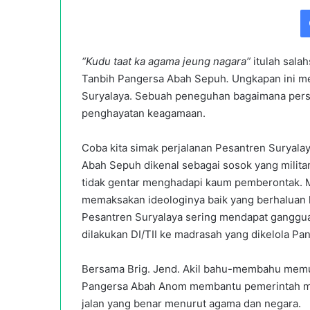
an
email
“Kudu taat ka agama jeung nagara”
itulah sala
Tanbih Pangersa Abah Sepuh
.
Ungkapan ini m
Suryalaya. Sebuah peneguhan bagaimana perso
penghayatan keagamaan.
Coba kita simak perjalanan Pesantren Suryala
Abah Sepuh dikenal sebagai sosok yang milit
tidak gentar menghadapi kaum pemberontak. 
memaksakan ideologinya baik yang berhaluan ki
Pesantren Suryalaya sering mendapat gangguan
dilakukan DI/TII ke madrasah yang dikelola 
Bersama Brig. Jend. Akil bahu-membahu memul
Pangersa Abah Anom membantu pemerintah men
jalan yang benar menurut agama dan negara.