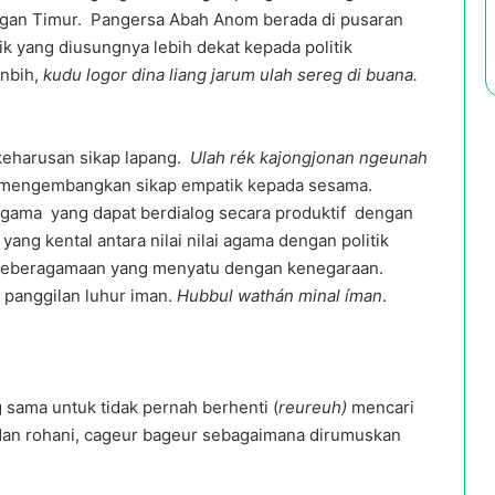
angan Timur. Pangersa Abah Anom berada di pusaran
tik yang diusungnya lebih dekat kepada politik
anbih,
kudu logor dina liang jarum ulah sereg di buana.
keharusan sikap lapang.
Ulah rék kajongjonan ngeunah
 mengembangkan sikap empatik kepada sesama.
ama yang dapat berdialog secara produktif dengan
ang kental antara nilai nilai agama dengan politik
 keberagamaan yang menyatu dengan kenegaraan.
i panggilan luhur iman.
Hubbul wathán minal íman
.
 sama untuk tidak pernah berhenti (
reureuh)
mencari
 dan rohani, cageur bageur sebagaimana dirumuskan