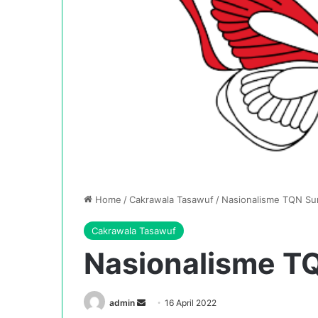
Home
/
Cakrawala Tasawuf
/
Nasionalisme TQN Su
Cakrawala Tasawuf
Nasionalisme T
Send
admin
16 April 2022