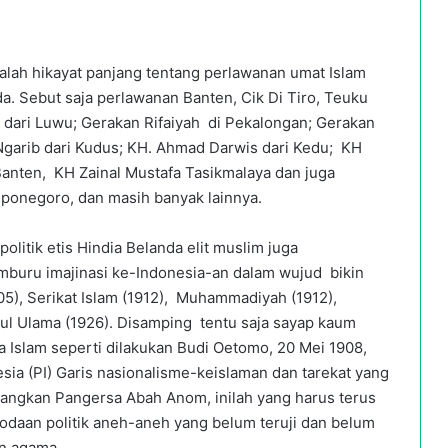
adalah hikayat panjang tentang perlawanan umat Islam
da. Sebut saja perlawanan Banten, Cik Di Tiro, Teuku
dari Luwu; Gerakan Rifaiyah di Pekalongan; Gerakan
 Ngarib dari Kudus; KH. Ahmad Darwis dari Kedu; KH
nten, KH Zainal Mustafa Tasikmalaya dan juga
ponegoro, dan masih banyak lainnya.
litik etis Hindia Belanda elit muslim juga
buru imajinasi ke-Indonesia-an dalam wujud bikin
05), Serikat Islam (1912), Muhammadiyah (1912),
tul Ulama (1926). Disamping tentu saja sayap kaum
 Islam seperti dilakukan Budi Oetomo, 20 Mei 1908,
esia (PI) Garis nasionalisme-keislaman dan tarekat yang
nangkan Pangersa Abah Anom, inilah yang harus terus
godaan politik aneh-aneh yang belum teruji dan belum
n agama.