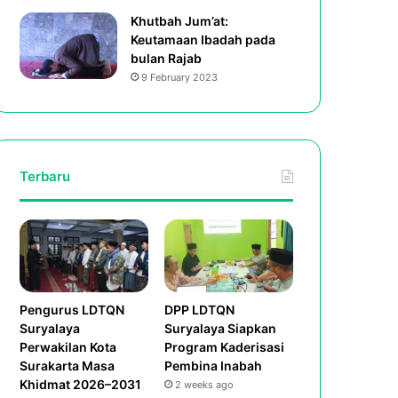
Khutbah Jum’at:
Keutamaan Ibadah pada
bulan Rajab
9 February 2023
Terbaru
Pengurus LDTQN
DPP LDTQN
Suryalaya
Suryalaya Siapkan
Perwakilan Kota
Program Kaderisasi
Surakarta Masa
Pembina Inabah
Khidmat 2026–2031
2 weeks ago