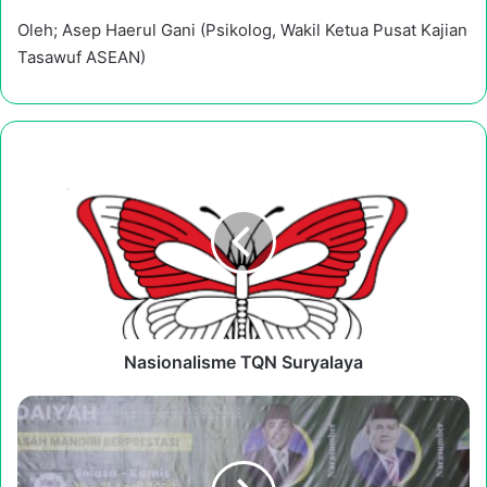
Oleh; Asep Haerul Gani (Psikolog, Wakil Ketua Pusat Kajian
Tasawuf ASEAN)
Nasionalisme
TQN
Suryalaya
Nasionalisme TQN Suryalaya
PGMI
SURYALAYA
Sukses
gelar