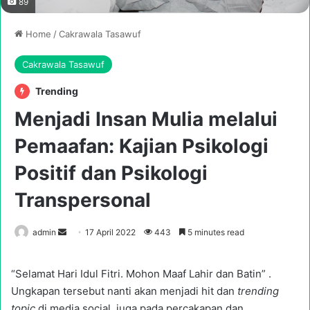
89
Home
/
Cakrawala Tasawuf
Cakrawala Tasawuf
Trending
Menjadi Insan Mulia melalui
Pemaafan: Kajian Psikologi
Positif dan Psikologi
Transpersonal
Send
admin
17 April 2022
443
5 minutes read
an
email
“Selamat Hari Idul Fitri. Mohon Maaf Lahir dan Batin” .
Ungkapan tersebut nanti akan menjadi hit dan
trending
topic
di media social, juga pada percakapan dan