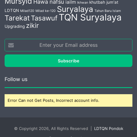
Mursyid
Hawa nafsu
iailm
khutbah jum'at
Ikhwan
Suryalaya
LDTQN
Milad120
Milad ke-120
Tahun Baru Islam
TQN Suryalaya
Tarekat
Tasawuf
zikir
Upgrading
Enter
your
Email
address
Follow us
Error Can not Get Posts, Incorrect account info.
© Copyright 2026, All Rights Reserved |
LDTQN Pondok