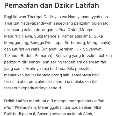
Pemaafan dan Dzikir Latifah
Bagi Ikhwan Thariqat Qadiriyah wa Naqsyabandiyyah dan
Thariqat Naqsyabandiyyah seseorang penzalim boleh jadi
terpasung dalam dorongan
Latifah Qolbi
(Menipu,
Menuruti Hawa, Suka Mencela, Pamer atas amal, Suka
Menggunjing, Bangga Diri, Lupa, Berbohong, Menganiaya)
dan
Latifah An Nafsi
(Khianat, Serakah, Kikir, Syahwat,
Takabur, Bodoh, Pemarah). Seorang yang terzalimi bahkan
penzalim diri sendiri pun sering terpenjara dalam latifah
yang sama. Arahnya saja berbeda. Bila penzalim
melakukan hal itu kepada orang lain, sementara bagi
terzalim atau penzalim diri sendiri ia melakukan hal
tersebut kepada dirinya sendiri.
Dzikir Latifah membuat diri mampu menguatkan
Latifah
Khofi
(Welas Asih, Meninggalkan daripada selain Allah,
Baik budi pekerti, Sayang sesama makhluk Allah,