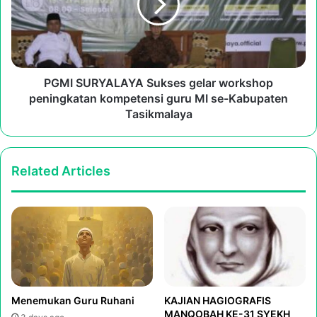
workshop
peningkatan
kompetensi
guru
MI
se-
PGMI SURYALAYA Sukses gelar workshop
Kabupaten
peningkatan kompetensi guru MI se-Kabupaten
Tasikmalaya
Tasikmalaya
Related Articles
Menemukan Guru Ruhani
KAJIAN HAGIOGRAFIS
MANQOBAH KE-31 SYEKH