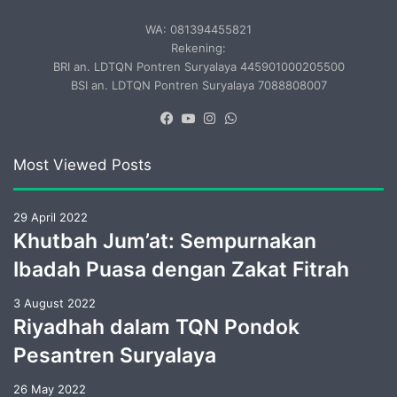
WA: 081394455821
Rekening:
BRI an. LDTQN Pontren Suryalaya 445901000205500
BSI an. LDTQN Pontren Suryalaya 7088808007
Facebook
YouTube
Instagram
WhatsApp
Most Viewed Posts
29 April 2022
Khutbah Jum’at: Sempurnakan
Ibadah Puasa dengan Zakat Fitrah
3 August 2022
Riyadhah dalam TQN Pondok
Pesantren Suryalaya
26 May 2022