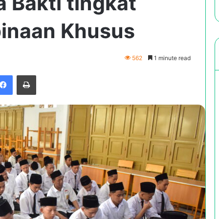
 Bakti tingkat
mbinaan Khusus
562
1 minute read
Facebook
Print