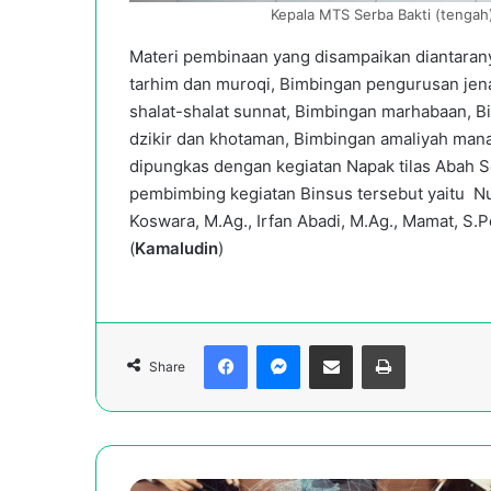
Kepala MTS Serba Bakti (tengah
Materi pembinaan yang disampaikan diantaranya
tarhim dan muroqi, Bimbingan pengurusan jen
shalat-shalat sunnat, Bimbingan marhabaan, Bi
dzikir dan khotaman, Bimbingan amaliyah manaq
dipungkas dengan kegiatan Napak tilas Abah
pembimbing kegiatan Binsus tersebut yaitu Nur
Koswara, M.Ag., Irfan Abadi, M.Ag., Mamat, S.P
(
Kamaludin
)
Facebook
Messenger
Share via Email
Print
Share
LDTQN