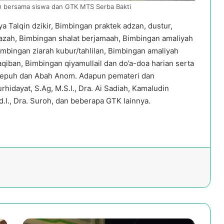
) bersama siswa dan GTK MTS Serba Bakti
 Talqin dzikir, Bimbingan praktek adzan, dustur,
azah, Bimbingan shalat berjamaah, Bimbingan amaliyah
mbingan ziarah kubur/tahlilan, Bimbingan amaliyah
iban, Bimbingan qiyamullail dan do’a-doa harian serta
 Sepuh dan Abah Anom. Adapun pemateri dan
hidayat, S.Ag, M.S.I., Dra. Ai Sadiah, Kamaludin
d.I., Dra. Suroh, dan beberapa GTK lainnya.
LDTQN