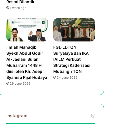
Resmi Dilantik
1 week ago
Ilmiah Manaqib
FGD LDTQN
Syekh Abdul Qodir
Suryalaya dan IKA
Al-Jaelani Bulan
IAILM Perkuat
Muharram 1448 H
Strategi Kaderisasi
diisi oleh Kh. Asep
Mubaligh TQN
Syamsu Rijal Hudaya
24 June 2026
26 June 2026
Instagram