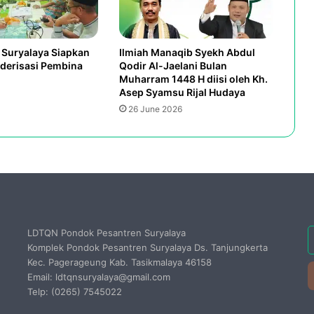
Suryalaya Siapkan
Ilmiah Manaqib Syekh Abdul
derisasi Pembina
Qodir Al-Jaelani Bulan
Muharram 1448 H diisi oleh Kh.
Asep Syamsu Rijal Hudaya
26 June 2026
E
LDTQN Pondok Pesantren Suryalaya
y
Komplek Pondok Pesantren Suryalaya Ds. Tanjungkerta
E
Kec. Pagerageung Kab. Tasikmalaya 46158
a
Email: ldtqnsuryalaya@gmail.com
Telp: (0265) 7545022