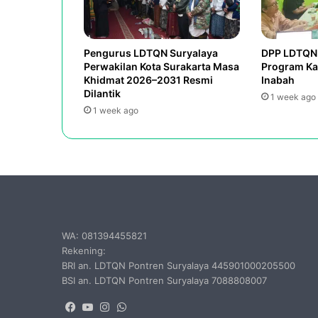
Pengurus LDTQN Suryalaya
DPP LDTQN 
Perwakilan Kota Surakarta Masa
Program Ka
Khidmat 2026–2031 Resmi
Inabah
Dilantik
1 week ago
1 week ago
WA: 081394455821
Rekening:
BRI an. LDTQN Pontren Suryalaya 445901000205500
BSI an. LDTQN Pontren Suryalaya 7088808007
Facebook
YouTube
Instagram
WhatsApp