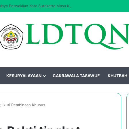
aya Perwakilan Kota Surakarta Masa Khidmat 2026–2031 Resmi Dilantik
KESURYALAYAAN
CAKRAWALA TASAWUF
KHUTBAH
r, ikuti Pembinaan Khusus