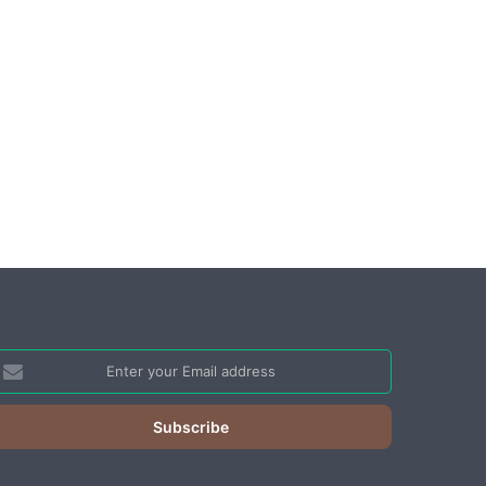
nter
our
mail
ddress