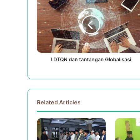
dan
tantangan
Globalisasi
LDTQN dan tantangan Globalisasi
Related Articles