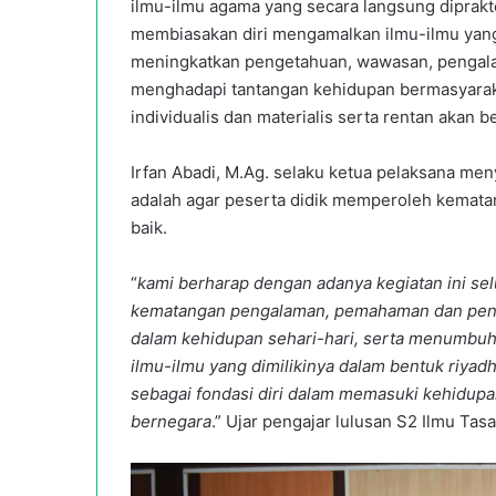
ilmu-ilmu agama yang secara langsung diprakt
membiasakan diri mengamalkan ilmu-ilmu yang 
meningkatkan pengetahuan, wawasan, pengala
menghadapi tantangan kehidupan bermasyarakat 
individualis dan materialis serta rentan akan
Irfan Abadi, M.Ag. selaku ketua pelaksana me
adalah agar peserta didik memperoleh kema
baik.
“
kami berharap dengan adanya kegiatan ini s
kematangan pengalaman, pemahaman dan penga
dalam kehidupan sehari-hari, serta menumbu
ilmu-ilmu yang dimilikinya dalam bentuk riya
sebagai fondasi diri dalam memasuki kehidup
bernegara
.” Ujar pengajar lulusan S2 Ilmu Tasa