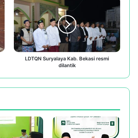
Suryalaya
Kab.
Bekasi
resmi
dilantik
LDTQN Suryalaya Kab. Bekasi resmi
dilantik