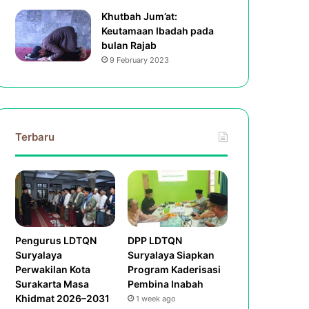
Khutbah Jum’at:
Keutamaan Ibadah pada
bulan Rajab
9 February 2023
Terbaru
Pengurus LDTQN
DPP LDTQN
Suryalaya
Suryalaya Siapkan
Perwakilan Kota
Program Kaderisasi
Surakarta Masa
Pembina Inabah
Khidmat 2026–2031
1 week ago