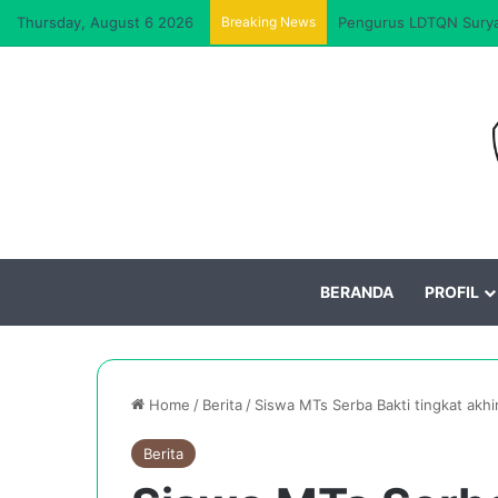
Thursday, August 6 2026
Breaking News
Pengurus LDTQN Suryal
BERANDA
PROFIL
Home
/
Berita
/
Siswa MTs Serba Bakti tingkat akhi
Berita