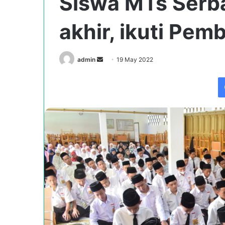
Siswa MTs Serba
akhir, ikuti Pe
Send
admin
19 May 2022
an
email