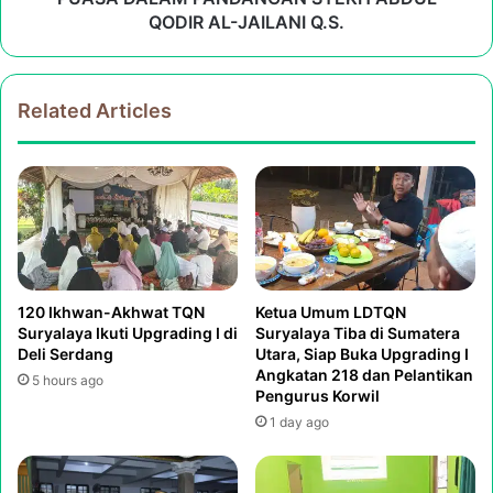
QODIR AL-JAILANI Q.S.
Related Articles
120 Ikhwan-Akhwat TQN
Ketua Umum LDTQN
Suryalaya Ikuti Upgrading I di
Suryalaya Tiba di Sumatera
Deli Serdang
Utara, Siap Buka Upgrading I
Angkatan 218 dan Pelantikan
5 hours ago
Pengurus Korwil
1 day ago