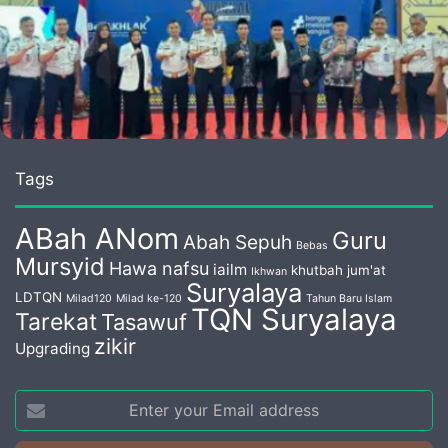
Tags
ABah ANom
Guru
Abah Sepuh
Bebas
Mursyid
Hawa nafsu
iailm
khutbah jum'at
Ikhwan
Suryalaya
LDTQN
Milad120
Milad ke-120
Tahun Baru Islam
TQN Suryalaya
Tarekat
Tasawuf
zikir
Upgrading
Enter
your
Email