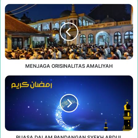
MENJAGA
ORISINALITAS
AMALIYAH
MENJAGA ORISINALITAS AMALIYAH
PUASA
DALAM
PANDANGAN
SYEKH
ABDUL
QODIR
AL-
JAILANI
Q.S.
PUASA DALAM PANDANGAN SYEKH ABDUL