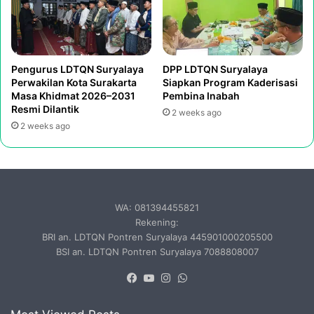
Pengurus LDTQN Suryalaya
DPP LDTQN Suryalaya
Perwakilan Kota Surakarta
Siapkan Program Kaderisasi
Masa Khidmat 2026–2031
Pembina Inabah
Resmi Dilantik
2 weeks ago
2 weeks ago
WA: 081394455821
Rekening:
BRI an. LDTQN Pontren Suryalaya 445901000205500
BSI an. LDTQN Pontren Suryalaya 7088808007
Facebook
YouTube
Instagram
WhatsApp