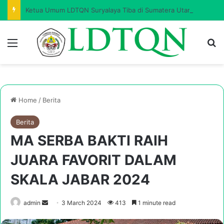
Ketua Umum LDTQN Suryalaya Tiba di Sumatera Utara, Siap Buka Upgrading I Angkatan 218 dan Pelantikan Pengurus Korwil
Menu
Se
Home
/
Berita
Berita
MA SERBA BAKTI RAIH
JUARA FAVORIT DALAM
SKALA JABAR 2024
Send
admin
3 March 2024
413
1 minute read
an