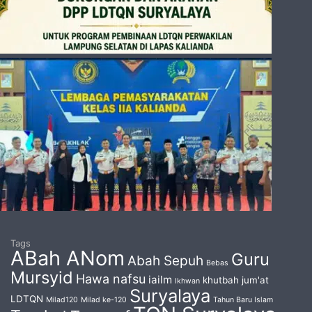
Tags
ABah ANom
Guru
Abah Sepuh
Bebas
Mursyid
Hawa nafsu
iailm
khutbah jum'at
Ikhwan
Suryalaya
LDTQN
Milad120
Milad ke-120
Tahun Baru Islam