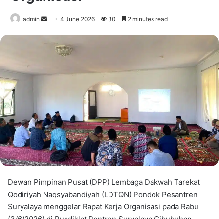
Send
admin
4 June 2026
30
2 minutes read
an
email
Dewan Pimpinan Pusat (DPP) Lembaga Dakwah Tarekat
Qodiriyah Naqsyabandiyah (LDTQN) Pondok Pesantren
Suryalaya menggelar Rapat Kerja Organisasi pada Rabu
(3/6/2026) di Pusdiklat Pontren Suryalaya Cibubuhan,