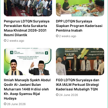
Pengurus LDTQN Suryalaya
DPP LDTQN Suryalaya
Perwakilan Kota Surakarta
Siapkan Program Kaderisasi
Masa Khidmat 2026–2031
Pembina Inabah
Resmi Dilantik
2 weeks ago
2 weeks ago
Ilmiah Manaqib Syekh Abdul
FGD LDTQN Suryalaya dan
Qodir Al-Jaelani Bulan
IKA IAILM Perkuat Strategi
Muharram 1448 H diisi oleh
Kaderisasi Mubaligh TQN
Kh. Asep Syamsu Rijal
24 June 2026
Hudaya
26 June 2026