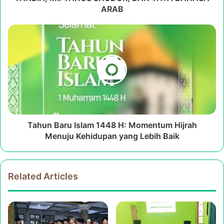
TANBIH,
ARAB
MIFTAHUS
SHUDUR,
Tahun
DAN
Baru
TATA
Islam
BAHASA
1448
ARAB
H:
Momentum
Hijrah
Menuju
Kehidupan
yang
Tahun Baru Islam 1448 H: Momentum Hijrah
Lebih
Menuju Kehidupan yang Lebih Baik
Baik
Related Articles