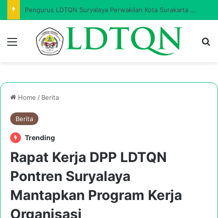
Pengurus LDTQN Suryalaya Perwakilan Kota Surakarta Masa Khidmat 2026–2031 Resmi Dilantik
Menu
Se
Home
/
Berita
Berita
Trending
Rapat Kerja DPP LDTQN
Pontren Suryalaya
Mantapkan Program Kerja
Organisasi