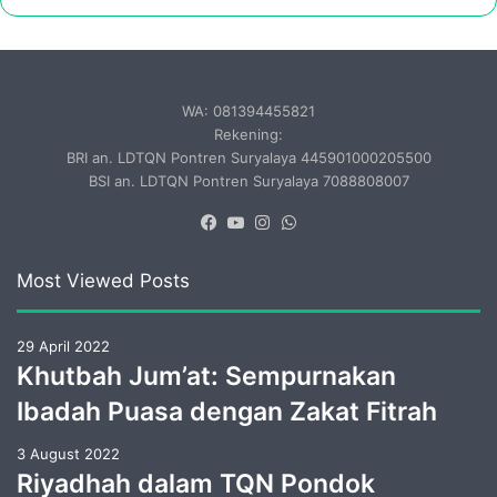
WA: 081394455821
Rekening:
BRI an. LDTQN Pontren Suryalaya 445901000205500
BSI an. LDTQN Pontren Suryalaya 7088808007
Facebook
YouTube
Instagram
WhatsApp
Most Viewed Posts
29 April 2022
Khutbah Jum’at: Sempurnakan
Ibadah Puasa dengan Zakat Fitrah
3 August 2022
Riyadhah dalam TQN Pondok