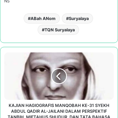
NS
ABah ANom
Suryalaya
TQN Suryalaya
KAJIAN
HAGIOGRAFIS
MANQOBAH
KE-
31
SYEKH
ABDUL
QADIR
AL-
JAILANI
KAJIAN HAGIOGRAFIS MANQOBAH KE-31 SYEKH
DALAM
ABDUL QADIR AL-JAILANI DALAM PERSPEKTIF
PERSPEKTIF
TANBIH, MIFTAHUS SHUDUR, DAN TATA BAHASA