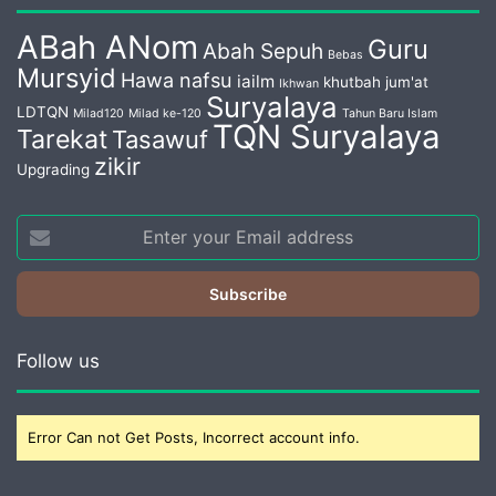
ABah ANom
Guru
Abah Sepuh
Bebas
Mursyid
Hawa nafsu
iailm
khutbah jum'at
Ikhwan
Suryalaya
LDTQN
Milad120
Milad ke-120
Tahun Baru Islam
TQN Suryalaya
Tarekat
Tasawuf
zikir
Upgrading
Enter
your
Email
address
Follow us
Error Can not Get Posts, Incorrect account info.