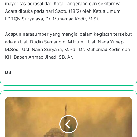
mayoritas berasal dari Kota Tangerang dan sekitarnya.
Acara dibuka pada hari Sabtu (18/2) oleh Ketua Umum
LDTQN Suryalaya, Dr. Muhamad Kodir, M.Si.
Adapun narasumber yang mengisi dalam kegiatan tersebut
adalah Ust. Dudin Samsudin, M.Hum., Ust. Nana Yusep,
M.Sos., Ust. Nana Suryana, M.Pd., Dr. Muhamad Kodir, dan
KH. Baban Ahmad Jihad, SB. Ar.
DS
Isra’
Mi’raj
dalam
Maqam
Sufistik