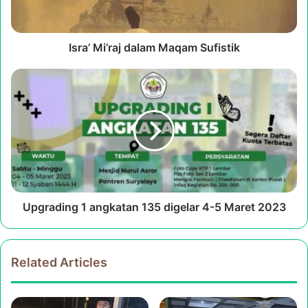
Isra’ Mi’raj dalam Maqam Sufistik
Upgrading
1
angkatan
135
digelar
4-
5
Maret
2023
Upgrading 1 angkatan 135 digelar 4-5 Maret 2023
Related Articles