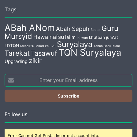
Tags
ABah ANom
Guru
Abah Sepuh
Bebas
Mursyid
Hawa nafsu
iailm
khutbah jum'at
Ikhwan
Suryalaya
LDTQN
Milad120
Milad ke-120
Tahun Baru Islam
TQN Suryalaya
Tarekat
Tasawuf
zikir
Upgrading
Enter
your
Email
address
Follow us
Error Can not Get Posts, Incorrect account info.