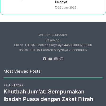
Hudaya
26 June 2026
WA: 081394455821
Rekening:
BRI an. LDTQN Pontren Suryalaya 445901000205500
BSI an. LDTQN Pontren Suryalaya 7088808007
Facebook
YouTube
Instagram
WhatsApp
Most Viewed Posts
29 April 2022
Khutbah Jum’at: Sempurnakan
Ibadah Puasa dengan Zakat Fitrah