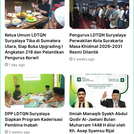
Ketua Umum LDTQN
Pengurus LDTQN Suryalaya
Suryalaya Tiba di Sumatera
Perwakilan Kota Surakarta
Utara, Siap Buka Upgrading I
Masa Khidmat 2026–2031
Angkatan 218 dan Pelantikan
Resmi Dilantik
Pengurus Korwil
2 weeks ago
1 day ago
DPP LDTQN Suryalaya
Ilmiah Manaqib Syekh Abdul
Siapkan Program Kaderisasi
Qodir Al-Jaelani Bulan
Pembina Inabah
Muharram 1448 H diisi oleh
Kh. Asep Syamsu Rijal
2 weeks ago