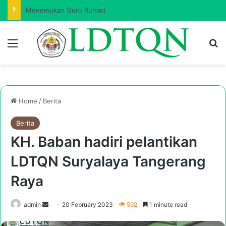
Menemukan Guru Ruhani
Menu
Se
Home
/
Berita
Berita
KH. Baban hadiri pelantikan
LDTQN Suryalaya Tangerang
Raya
Send
admin
20 February 2023
592
1 minute read
an