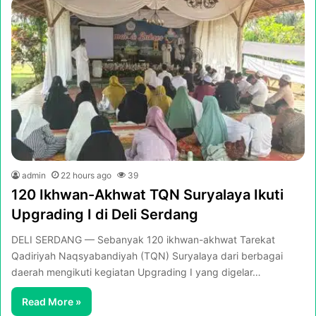
admin
22 hours ago
39
120 Ikhwan-Akhwat TQN Suryalaya Ikuti
Upgrading I di Deli Serdang
DELI SERDANG — Sebanyak 120 ikhwan-akhwat Tarekat
Qadiriyah Naqsyabandiyah (TQN) Suryalaya dari berbagai
daerah mengikuti kegiatan Upgrading I yang digelar…
Read More »