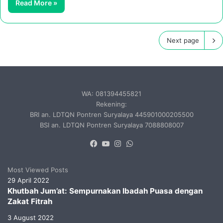
Read More »
Next page
WA: 081394455821
Rekening:
BRI an. LDTQN Pontren Suryalaya 445901000205500
BSI an. LDTQN Pontren Suryalaya 7088808007
Facebook
YouTube
Instagram
WhatsApp
Most Viewed Posts
29 April 2022
Khutbah Jum’at: Sempurnakan Ibadah Puasa dengan
Zakat Fitrah
3 August 2022