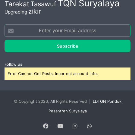
TQN Suryalaya
Tarekat
Tasawuf
zikir
Upgrading
Enter
your
Email
address
Follow us
Error Can not Get Posts, Incorrect account info.
© Copyright 2026, All Rights Reserved |
LDTQN Pondok
Pesantren Suryalaya
Facebook
YouTube
Instagram
WhatsApp