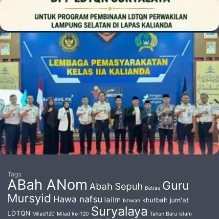
Tags
ABah ANom
Guru
Abah Sepuh
Bebas
Mursyid
Hawa nafsu
iailm
khutbah jum'at
Ikhwan
Suryalaya
LDTQN
Milad120
Milad ke-120
Tahun Baru Islam