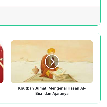
Khutbah
Jumat;
Mengenal
Hasan
Al-
Bisri
dan
Ajaranya
Khutbah Jumat; Mengenal Hasan Al-
Bisri dan Ajaranya