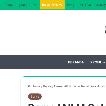
Friday, August 7 2026
Breaking News
Pengurus LDTQN Suryalaya
BERANDA
PROFIL
Home
/
Berita
/
Dema IAILM Gelar Rapat Koordinasi
Berita