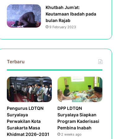
Khutbah Jum’at:
Keutamaan Ibadah pada
bulan Rajab
9 February 2023
Terbaru
Pengurus LDTQN
DPP LDTQN
Suryalaya
Suryalaya Siapkan
Perwakilan Kota
Program Kaderisasi
Surakarta Masa
Pembina Inabah
Khidmat 2026–2031
2 weeks ago