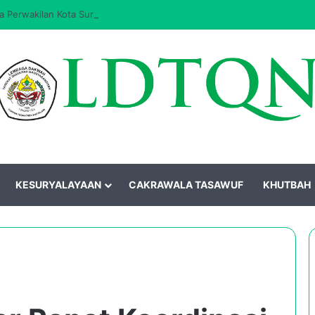
 Perwakilan Kota Surakarta Masa Khidmat 2026–2031 Resmi Dilantik
KESURYALAYAAN
CAKRAWALA TASAWUF
KHUTBAH