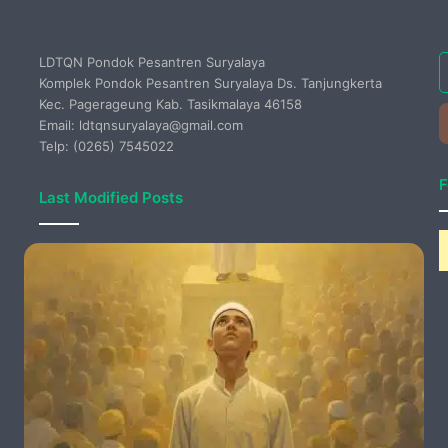
E
LDTQN Pondok Pesantren Suryalaya
y
Komplek Pondok Pesantren Suryalaya Ds. Tanjungkerta
E
Kec. Pagerageung Kab. Tasikmalaya 46158
a
Email: ldtqnsuryalaya@gmail.com
Telp: (0265) 7545022
F
Last Modified Posts