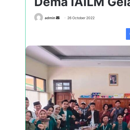
Dema IAILM Gela
Send
admin
26 October 2022
an
email