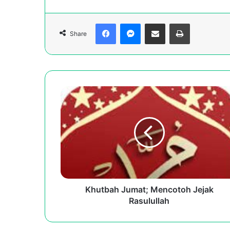
Facebook
Messenger
Share via Email
Print
Share
Khutbah
Jumat;
Mencotoh
Jejak
Rasulullah
Khutbah Jumat; Mencotoh Jejak
Rasulullah