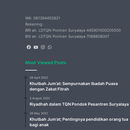
WA: 081394455821
Rekening:
BRI an. LDTQN Pontren Suryalaya 445901000205500
BSI an. LDTQN Pontren Suryalaya 7088808007
Facebook
YouTube
Instagram
WhatsApp
Most Viewed Posts
29 April 2022
Khutbah Jum’at: Sempurnakan Ibadah Puasa
dengan Zakat Fitrah
3 August 2022
Riyadhah dalam TQN Pondok Pesantren Suryalaya
26 May 2022
Khutbah Jum’at; Pentingnya pendidikan orang tua
bagi anak