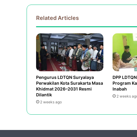
Related Articles
Pengurus LDTQN Suryalaya
DPP LDTQN 
Perwakilan Kota Surakarta Masa
Program Ka
Khidmat 2026–2031 Resmi
Inabah
Dilantik
2 weeks ag
2 weeks ago