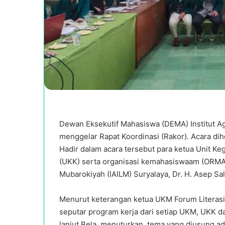
Dewan Eksekutif Mahasiswa (DEMA) Institut Ag
menggelar Rapat Koordinasi (Rakor). Acara dihe
Hadir dalam acara tersebut para ketua Unit K
(UKK) serta organisasi kemahasiswaam (ORMAWA
Mubarokiyah (IAILM) Suryalaya, Dr. H. Asep Sa
Menurut keterangan ketua UKM Forum Literasi L
seputar program kerja dari setiap UKM, UKK d
lanjut Bela, menuturkan, tema yang diusung a