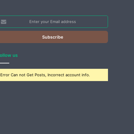
nter
our
mail
ddress
ollow us
Error Can not Get Posts, Incorrect account info.