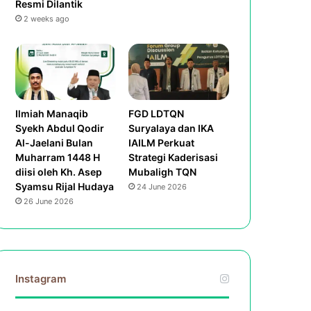
Resmi Dilantik
2 weeks ago
Ilmiah Manaqib
FGD LDTQN
Syekh Abdul Qodir
Suryalaya dan IKA
Al-Jaelani Bulan
IAILM Perkuat
Muharram 1448 H
Strategi Kaderisasi
diisi oleh Kh. Asep
Mubaligh TQN
Syamsu Rijal Hudaya
24 June 2026
26 June 2026
Instagram