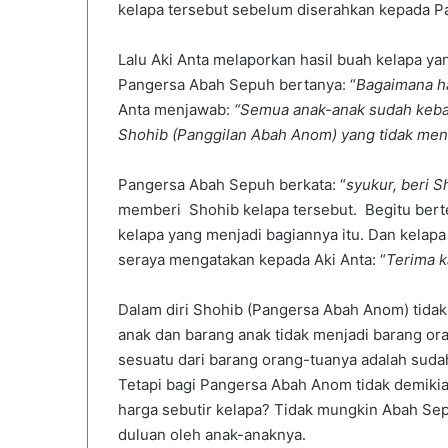
kelapa tersebut sebelum diserahkan kepada P
Lalu Aki Anta melaporkan hasil buah kelapa y
Pangersa Abah Sepuh bertanya: “
Bagaimana ha
Anta menjawab:
“Semua anak-anak sudah keba
Shohib (Panggilan Abah Anom) yang tidak me
Pangersa Abah Sepuh berkata: “
syukur, beri S
memberi Shohib kelapa tersebut. Begitu ber
kelapa yang menjadi bagiannya itu. Dan kelapa 
seraya mengatakan kepada Aki Anta: “
Terima ka
Dalam diri Shohib (Pangersa Abah Anom) tidak
anak dan barang anak tidak menjadi barang or
sesuatu dari barang orang-tuanya adalah sudah
Tetapi bagi Pangersa Abah Anom tidak demikia
harga sebutir kelapa? Tidak mungkin Abah Sep
duluan oleh anak-anaknya.