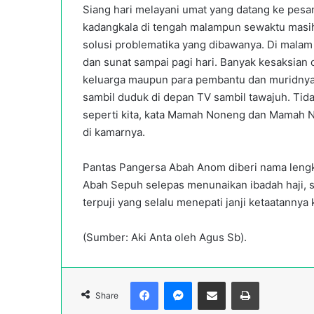
Siang hari melayani umat yang datang ke pesa
kadangkala di tengah malampun sewaktu masih
solusi problematika yang dibawanya. Di malam 
dan sunat sampai pagi hari. Banyak kesaksian
keluarga maupun para pembantu dan muridnya
sambil duduk di depan TV sambil tawajuh. Tida
seperti kita, kata Mamah Noneng dan Mamah Nia
di kamarnya.
Pantas Pangersa Abah Anom diberi nama lengk
Abah Sepuh selepas menunaikan ibadah haji, 
terpuji yang selalu menepati janji ketaatannya
(Sumber: Aki Anta oleh Agus Sb).
Facebook
Messenger
Share via Email
Print
Share