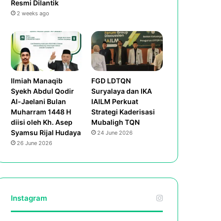
Resmi Dilantik
2 weeks ago
Ilmiah Manaqib
FGD LDTQN
Syekh Abdul Qodir
Suryalaya dan IKA
Al-Jaelani Bulan
IAILM Perkuat
Muharram 1448 H
Strategi Kaderisasi
diisi oleh Kh. Asep
Mubaligh TQN
Syamsu Rijal Hudaya
24 June 2026
26 June 2026
Instagram