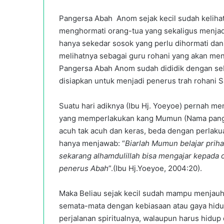
Pangersa Abah Anom sejak kecil sudah keliha
menghormati orang-tua yang sekaligus menjad
hanya sekedar sosok yang perlu dihormati dan 
melihatnya sebagai guru rohani yang akan men
Pangersa Abah Anom sudah dididik dengan seba
disiapkan untuk menjadi penerus trah rohani 
Suatu hari adiknya (Ibu Hj. Yoeyoe) pernah 
yang memperlakukan kang Mumun (Nama pangg
acuh tak acuh dan keras, beda dengan perlak
hanya menjawab: “
Biarlah Mumun belajar prihat
sekarang alhamdulillah bisa mengajar kepada
penerus Abah
”.(Ibu Hj.Yoeyoe, 2004:20).
Maka Beliau sejak kecil sudah mampu menjauhi
semata-mata dengan kebiasaan atau gaya hidu
perjalanan spiritualnya, walaupun harus hid