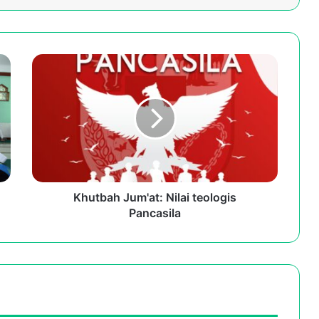
Khutbah
Jum'at:
Nilai
teologis
Pancasila
Khutbah Jum'at: Nilai teologis
Pancasila