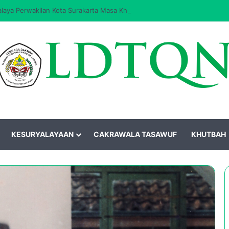
aya Perwakilan Kota Surakarta Masa Khidmat 2026–2031 Resmi Dilantik
KESURYALAYAAN
CAKRAWALA TASAWUF
KHUTBAH