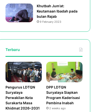
Khutbah Jum’at:
Keutamaan Ibadah pada
bulan Rajab
9 February 2023
Terbaru
Pengurus LDTQN
DPP LDTQN
Suryalaya
Suryalaya Siapkan
Perwakilan Kota
Program Kaderisasi
Surakarta Masa
Pembina Inabah
Khidmat 2026–2031
2 weeks ago