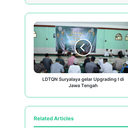
LDTQN
Suryalaya
gelar
Upgrading
I
di
Jawa
Tengah
LDTQN Suryalaya gelar Upgrading I di
Jawa Tengah
Related Articles