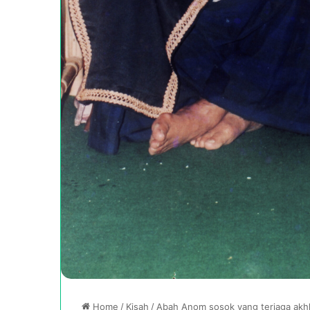
Home
/
Kisah
/
Abah Anom sosok yang terjaga akhla